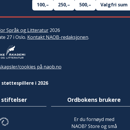
100,–
250,–
500,–
Valgfri sum
or Språk og Litteratur
2026
ate 27 i Oslo.
Kontakt NAOB-redaksjonen
.
kapsler/cookies på naob.no
 støttespillere i 2026
 stiftelser
Ordbokens brukere
Er du fornøyd med
NAOB? Store og små