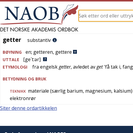
getter
getter
substantiv
en
;
getteren
,
gettere
BØYNING
[ge´t:ər]
UTTALE
fra
engelsk
getter
, avledet av
get
'
få tak i, fan
ETYMOLOGI
BETYDNING OG BRUK
materiale (særlig barium, magnesium, kalsium) b
TEKNIKK
elektronrør
Siter denne ordartikkelen