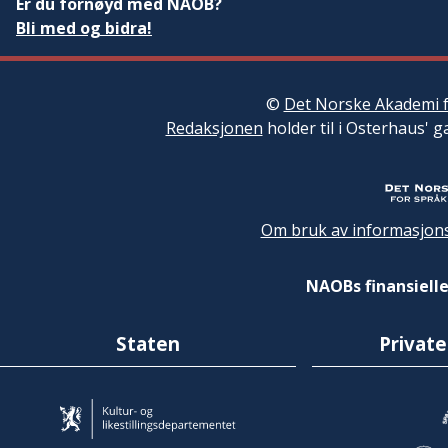
Er du fornøyd med NAOB?
Bli med og bidra!
©
Det Norske Akademi f
Redaksjonen
holder til i Osterhaus' g
Om bruk av informasjons
NAOBs finansielle
Staten
Private