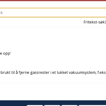
Fritekst-søk
ge opp
'
rukt til å fjerne gassrester i et lukket vakuumsystem, f.eks