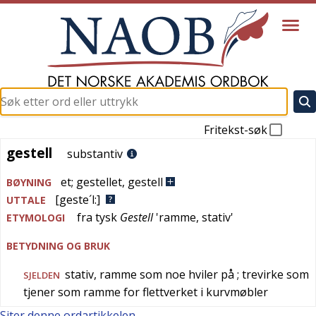
Fritekst-søk
gestell
gestell
substantiv
et
;
gestellet
,
gestell
BØYNING
[geste´l:]
UTTALE
fra
tysk
Gestell
'
ramme, stativ
'
ETYMOLOGI
BETYDNING OG BRUK
stativ, ramme som noe hviler på
; trevirke som
SJELDEN
tjener som ramme for flettverket i kurvmøbler
Siter denne ordartikkelen