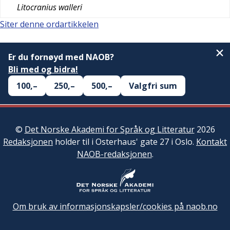
Litocranius walleri
Siter denne ordartikkelen
Er du fornøyd med NAOB?
Bli med og bidra!
100,–
250,–
500,–
Valgfri sum
©
Det Norske Akademi for Språk og Litteratur
2026
Redaksjonen
holder til i Osterhaus' gate 27 i Oslo.
Kontakt
NAOB-redaksjonen
.
Om bruk av informasjonskapsler/cookies på naob.no