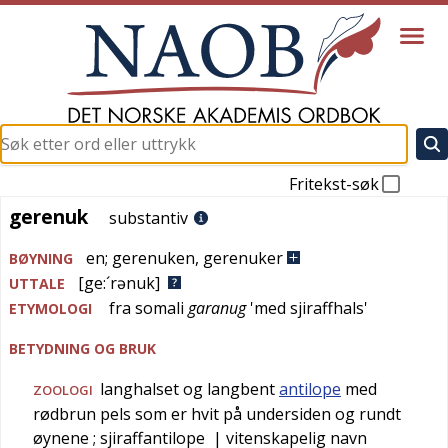
Fritekst-søk
gerenuk
gerenuk
substantiv
en
;
gerenuken
,
gerenuker
BØYNING
[ge:´rənuk]
UTTALE
fra
somali
garanug
'
med sjiraffhals
'
ETYMOLOGI
BETYDNING OG BRUK
langhalset og langbent
antilope
med
ZOOLOGI
rødbrun pels som er hvit på undersiden og rundt
øynene
; sjiraffantilope
| vitenskapelig navn