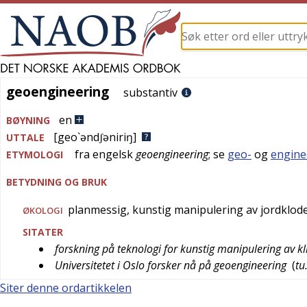
geoengineering
geoengineering
substantiv
en
BØYNING
[geo`əndʃəniriŋ]
UTTALE
fra
engelsk
geoengineering
; se
geo-
og
engine
ETYMOLOGI
BETYDNING OG BRUK
planmessig, kunstig manipulering av jordklod
ØKOLOGI
SITATER
forskning på teknologi for kunstig manipulering av k
Universitetet i Oslo forsker nå på geoengineering
(
tu
Siter denne ordartikkelen