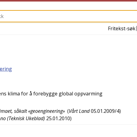
Fritekst-søk
ering
ens klima for å forebygge global oppvarming
limaet, såkalt «geoengineering»
(
Vårt Land
05.01.2009/4
)
.no (Teknisk Ukeblad)
25.01.2010
)