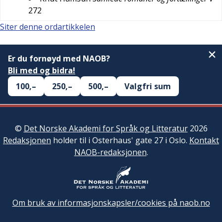
272
Siter denne ordartikkelen
Er du fornøyd med NAOB?
Bli med og bidra!
100,–
250,–
500,–
Valgfri sum
©
Det Norske Akademi for Språk og Litteratur
2026
Redaksjonen
holder til i Osterhaus' gate 27 i Oslo.
Kontakt
NAOB-redaksjonen
.
Om bruk av informasjonskapsler/cookies på naob.no