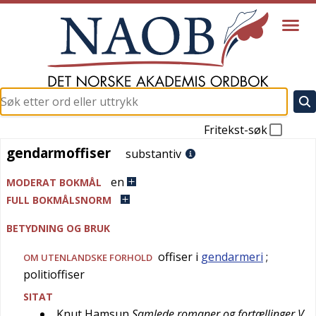
Fritekst-søk
gendarmoffiser
gendarmoffiser
substantiv
en
MODERAT BOKMÅL
FULL BOKMÅLSNORM
BETYDNING OG BRUK
offiser i
gendarmeri
;
OM UTENLANDSKE FORHOLD
politioffiser
SITAT
Knut Hamsun
Samlede romaner og fortællinger V