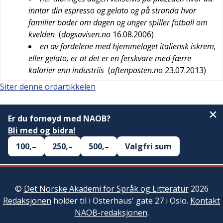
inntar din espresso og gelato og på stranda hvor
familier bader om dagen og unger spiller fotball om
kvelden
(
dagsavisen.no
16.08.2006
)
en av fordelene med hjemmelaget italiensk iskrem,
eller gelato, er at det er en ferskvare med færre
kalorier enn industriis
(
aftenposten.no
23.07.2013
)
Siter denne ordartikkelen
Er du fornøyd med NAOB?
Bli med og bidra!
100,–
250,–
500,–
Valgfri sum
©
Det Norske Akademi for Språk og Litteratur
2026
Redaksjonen
holder til i Osterhaus' gate 27 i Oslo.
Kontakt
NAOB-redaksjonen
.