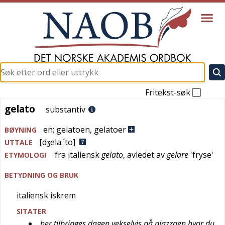
Fritekst-søk
gelato
gelato
substantiv
en
;
gelatoen
,
gelatoer
BØYNING
[dʒela:´to]
UTTALE
fra
italiensk
gelato
, avledet av
gelare
'
fryse
'
ETYMOLOGI
BETYDNING OG BRUK
italiensk iskrem
SITATER
her tilbringes dagen vekselvis på piazzaen hvor du