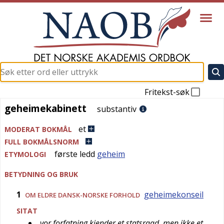
Fritekst-søk
geheimekabinett
geheimekabinett
substantiv
et
MODERAT BOKMÅL
FULL BOKMÅLSNORM
første ledd
geheim
ETYMOLOGI
BETYDNING OG BRUK
1
geheimekonseil
OM ELDRE DANSK-NORSKE FORHOLD
SITAT
vor forfatning kjender et statsraad, men ikke et