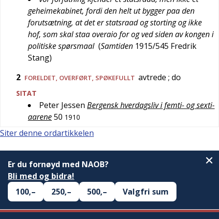
geheimekabinet, fordi den helt ut bygger paa den
forutsætning, at det er statsraad og storting og ikke
hof, som skal staa overaio for og ved siden av kongen i
politiske spørsmaal
(
Samtiden
1915/545
Fredrik
Stang
)
2
avtrede
; do
FORELDET
,
OVERFØRT
,
SPØKEFULLT
SITAT
Peter Jessen
Bergensk hverdagsliv i femti- og sexti-
aarene
50
1910
Siter denne ordartikkelen
Er du fornøyd med NAOB?
Bli med og bidra!
100,–
250,–
500,–
Valgfri sum