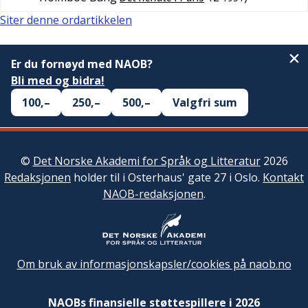
Siter denne ordartikkelen
Er du fornøyd med NAOB?
Bli med og bidra!
100,–
250,–
500,–
Valgfri sum
©
Det Norske Akademi for Språk og Litteratur
2026
Redaksjonen
holder til i Osterhaus' gate 27 i Oslo.
Kontakt
NAOB-redaksjonen
.
Om bruk av informasjonskapsler/cookies på naob.no
NAOBs finansielle støttespillere i 2026