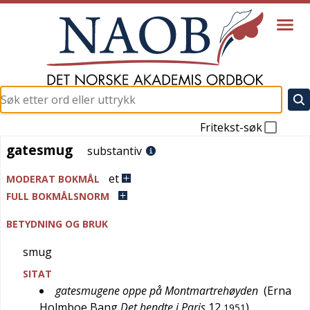
Fritekst-søk
gatesmug
gatesmug
substantiv
et
MODERAT BOKMÅL
FULL BOKMÅLSNORM
BETYDNING OG BRUK
smug
SITAT
gatesmugene oppe på Montmartrehøyden
(
Erna
Holmboe Bang
Det hendte i Paris
12
)
1951