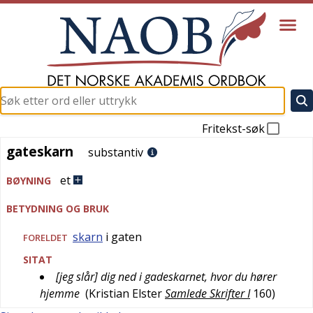
Fritekst-søk
gateskarn
gateskarn
substantiv
et
BØYNING
BETYDNING OG BRUK
skarn
i gaten
FORELDET
SITAT
[jeg slår] dig ned i gadeskarnet, hvor du hører
hjemme
(
Kristian Elster
Samlede Skrifter I
160
)