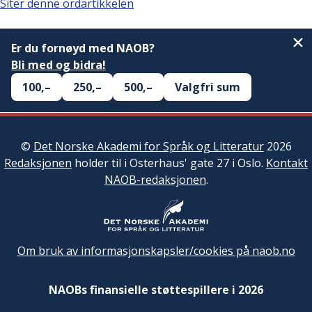
Siter denne ordartikkelen
Er du fornøyd med NAOB?
Bli med og bidra!
100,–
250,–
500,–
Valgfri sum
©
Det Norske Akademi for Språk og Litteratur
2026
Redaksjonen
holder til i Osterhaus' gate 27 i Oslo.
Kontakt
NAOB-redaksjonen
.
Om bruk av informasjonskapsler/cookies på naob.no
NAOBs finansielle støttespillere i 2026