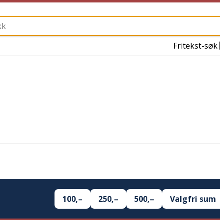
Fritekst-søk
100,–
250,–
500,–
Valgfri sum