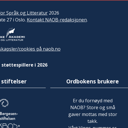
or Språk og Litteratur
2026
ate 27 i Oslo.
Kontakt NAOB-redaksjonen
.
kapsler/cookies på naob.no
 støttespillere i 2026
 stiftelser
Ordbokens brukere
Er du fornøyd med
NAOB? Store og små
gaver mottas med stor
takk.