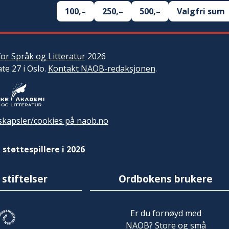
100,–
250,–
500,–
Valgfri sum
or Språk og Litteratur
2026
ate 27 i Oslo.
Kontakt NAOB-redaksjonen
.
kapsler/cookies på naob.no
 støttespillere i 2026
 stiftelser
Ordbokens brukere
Er du fornøyd med
NAOB? Store og små