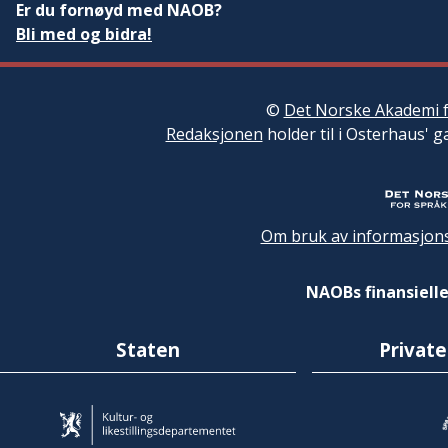
Er du fornøyd med NAOB?
Bli med og bidra!
©
Det Norske Akademi f
Redaksjonen
holder til i Osterhaus' g
Om bruk av informasjons
NAOBs finansielle
Staten
Private