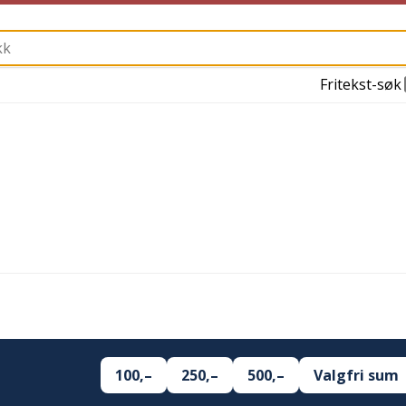
Fritekst-søk
100,–
250,–
500,–
Valgfri sum