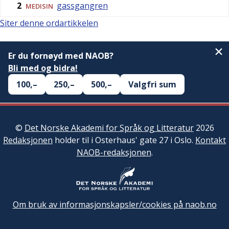
2
gassgangren
MEDISIN
Siter denne ordartikkelen
Er du fornøyd med NAOB?
Bli med og bidra!
100,–
250,–
500,–
Valgfri sum
©
Det Norske Akademi for Språk og Litteratur
2026
Redaksjonen
holder til i Osterhaus' gate 27 i Oslo.
Kontakt
NAOB-redaksjonen
.
Om bruk av informasjonskapsler/cookies på naob.no