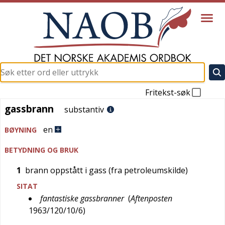
Fritekst-søk
gassbrann
gassbrann
substantiv
en
BØYNING
BETYDNING OG BRUK
1
brann oppstått i gass (fra petroleumskilde)
SITAT
fantastiske gassbranner
(
Aftenposten
1963/120/10/6
)