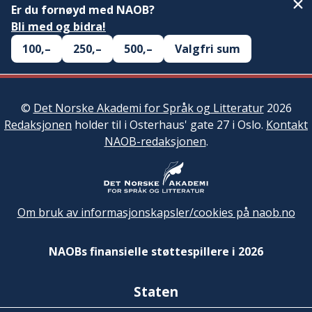
Er du fornøyd med NAOB?
Bli med og bidra!
100,–
250,–
500,–
Valgfri sum
©
Det Norske Akademi for Språk og Litteratur
2026
Redaksjonen
holder til i Osterhaus' gate 27 i Oslo.
Kontakt
NAOB-redaksjonen
.
Om bruk av informasjonskapsler/cookies på naob.no
NAOBs finansielle støttespillere i 2026
Staten