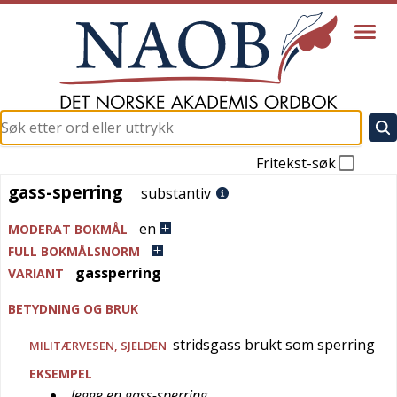
Fritekst-søk
gass-sperring
gass-sperring
substantiv
en
MODERAT BOKMÅL
FULL BOKMÅLSNORM
gassperring
VARIANT
BETYDNING OG BRUK
stridsgass brukt som sperring
MILITÆRVESEN
,
SJELDEN
EKSEMPEL
legge en gass-sperring