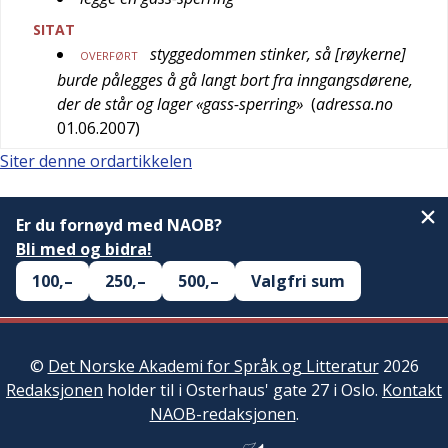
SITAT
styggedommen stinker, så [røykerne]
OVERFØRT
burde pålegges å gå langt bort fra inngangsdørene,
der de står og lager «gass-sperring»
(
adressa.no
01.06.2007
)
Siter denne ordartikkelen
Er du fornøyd med NAOB?
Bli med og bidra!
100,–
250,–
500,–
Valgfri sum
©
Det Norske Akademi for Språk og Litteratur
2026
Redaksjonen
holder til i Osterhaus' gate 27 i Oslo.
Kontakt
NAOB-redaksjonen
.