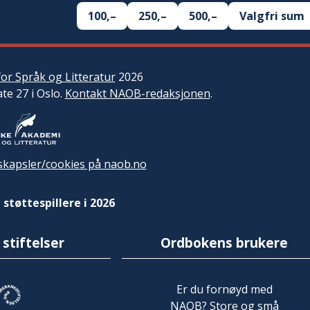
100,–
250,–
500,–
Valgfri sum
or Språk og Litteratur
2026
ate 27 i Oslo.
Kontakt NAOB-redaksjonen
.
kapsler/cookies på naob.no
 støttespillere i 2026
 stiftelser
Ordbokens brukere
Er du fornøyd med
NAOB? Store og små