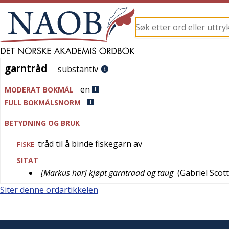
garntråd
garntråd
substantiv
en
MODERAT BOKMÅL
FULL BOKMÅLSNORM
BETYDNING OG BRUK
tråd til å binde fiskegarn av
FISKE
SITAT
[Markus har] kjøpt garntraad og taug
(
Gabriel Scott
Siter denne ordartikkelen