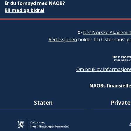
Er du fornøyd med NAOB?
Bli med og bidra!
©
Det Norske Akademi f
Redaksjonen
holder til i Osterhaus' g
Om bruk av informasjons
NAOBs finansielle
Staten
Private