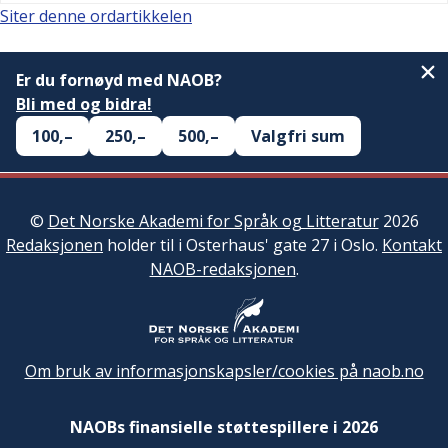
Siter denne ordartikkelen
Er du fornøyd med NAOB?
Bli med og bidra!
100,–
250,–
500,–
Valgfri sum
©
Det Norske Akademi for Språk og Litteratur
2026
Redaksjonen
holder til i Osterhaus' gate 27 i Oslo.
Kontakt
NAOB-redaksjonen
.
Om bruk av informasjonskapsler/cookies på naob.no
NAOBs finansielle støttespillere i 2026