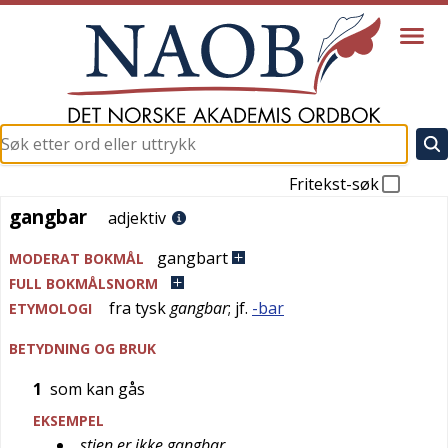
Fritekst-søk
gangbar
gangbar
adjektiv
gangbart
MODERAT BOKMÅL
FULL BOKMÅLSNORM
fra
tysk
gangbar
; jf.
-bar
ETYMOLOGI
BETYDNING OG BRUK
1
som kan gås
EKSEMPEL
stien er ikke gangbar