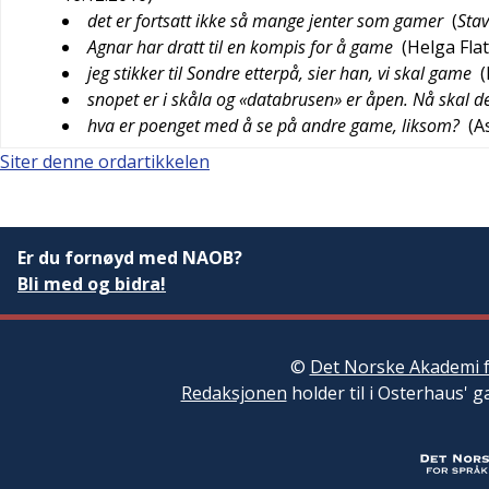
det er fortsatt ikke så mange jenter som gamer
(
Sta
Agnar har dratt til en kompis for å game
(
Helga Fla
jeg stikker til Sondre etterpå, sier han, vi skal game
(
snopet er i skåla og «databrusen» er åpen. Nå skal 
hva er poenget med å se på andre game, liksom?
(
A
Siter denne ordartikkelen
Er du fornøyd med NAOB?
Bli med og bidra!
©
Det Norske Akademi f
Redaksjonen
holder til i Osterhaus' g