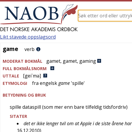
Likt stavede oppslagsord
game
game
verb
gamet
,
gamet
,
gaming
MODERAT BOKMÅL
FULL BOKMÅLSNORM
[gei`mə]
UTTALE
fra
engelsk
game
'
spille
'
ETYMOLOGI
BETYDNING OG BRUK
spille dataspill (som mer enn bare tilfeldig tidsfordriv)
SITATER
det er ikke lenger tvil om at Apple i de siste årene ha
16.12.2010
)