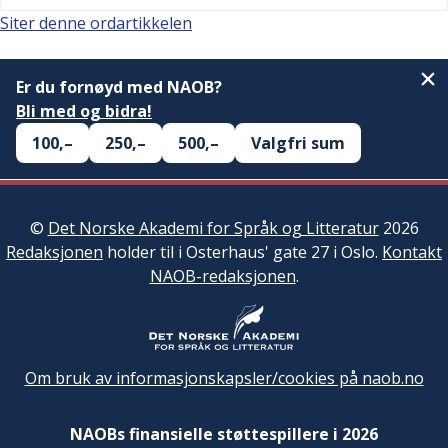
Siter denne ordartikkelen
Er du fornøyd med NAOB?
Bli med og bidra!
100,–
250,–
500,–
Valgfri sum
©
Det Norske Akademi for Språk og Litteratur
2026
Redaksjonen
holder til i Osterhaus' gate 27 i Oslo.
Kontakt
NAOB-redaksjonen
.
Om bruk av informasjonskapsler/cookies på naob.no
NAOBs finansielle støttespillere i 2026