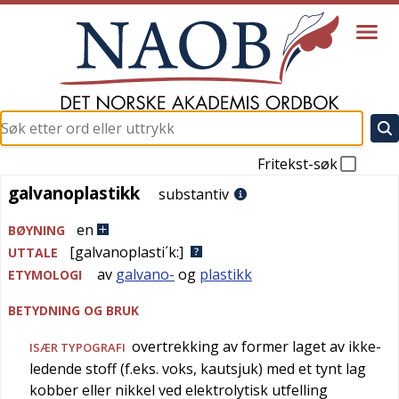
Fritekst-søk
galvanoplastikk
galvanoplastikk
substantiv
en
BØYNING
[galvanoplasti´k:]
UTTALE
av
galvano-
og
plastikk
ETYMOLOGI
BETYDNING OG BRUK
overtrekking av former laget av ikke-
ISÆR
TYPOGRAFI
ledende stoff (f.eks. voks, kautsjuk) med et tynt lag
kobber eller nikkel ved elektrolytisk utfelling