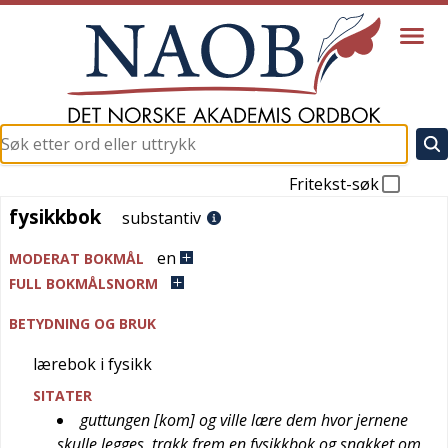
Fritekst-søk
fysikkbok
fysikkbok
substantiv
en
MODERAT BOKMÅL
FULL BOKMÅLSNORM
BETYDNING OG BRUK
lærebok i fysikk
SITATER
guttungen [kom] og ville lære dem hvor jernene
skulle legges, trakk frem en fysikkbok og snakket om