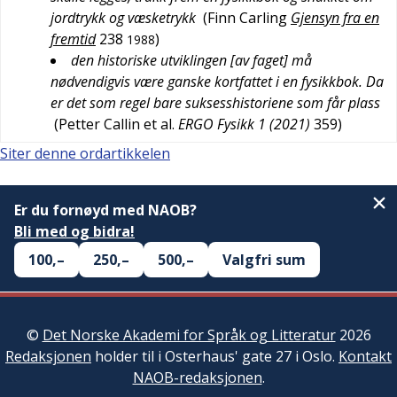
jordtrykk og væsketrykk
(
Finn Carling
Gjensyn fra en
fremtid
238
)
1988
den historiske utviklingen [av faget] må
nødvendigvis være ganske kortfattet i en fysikkbok. Da
er det som regel bare suksesshistoriene som får plass
(
Petter Callin et al.
ERGO Fysikk 1 (2021)
359
)
Siter denne ordartikkelen
Er du fornøyd med NAOB?
Bli med og bidra!
100,–
250,–
500,–
Valgfri sum
©
Det Norske Akademi for Språk og Litteratur
2026
Redaksjonen
holder til i Osterhaus' gate 27 i Oslo.
Kontakt
NAOB-redaksjonen
.