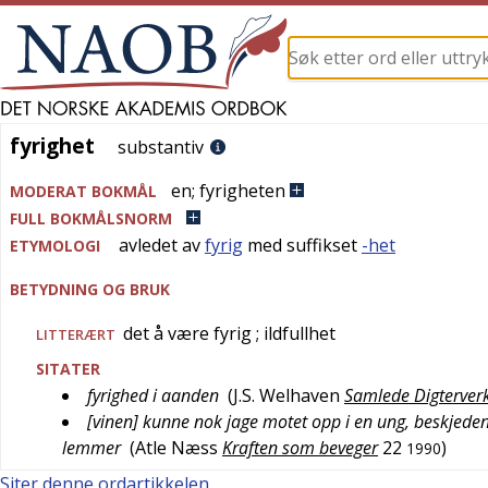
fyrighet
fyrighet
substantiv
en
;
fyrigheten
MODERAT BOKMÅL
FULL BOKMÅLSNORM
avledet av
fyrig
med suffikset
-het
ETYMOLOGI
BETYDNING OG BRUK
det å være fyrig
; ildfullhet
LITTERÆRT
SITATER
fyrighed i aanden
(
J.S. Welhaven
Samlede Digterverk
[vinen] kunne nok jage motet opp i en ung, beskjeden 
lemmer
(
Atle Næss
Kraften som beveger
22
)
1990
Siter denne ordartikkelen