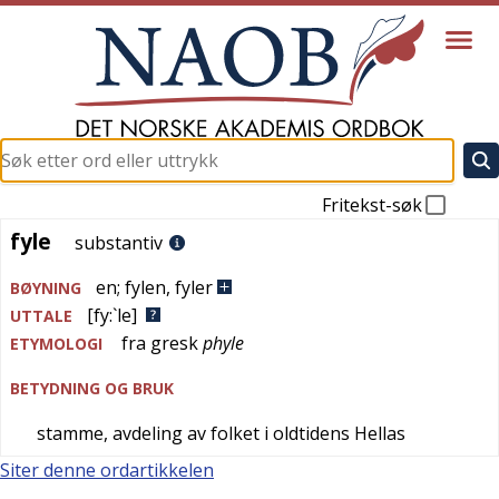
Fritekst-søk
fyle
fyle
substantiv
en
;
fylen
,
fyler
BØYNING
[fy:`le]
UTTALE
fra
gresk
phyle
ETYMOLOGI
BETYDNING OG BRUK
stamme, avdeling av folket i oldtidens Hellas
Siter denne ordartikkelen