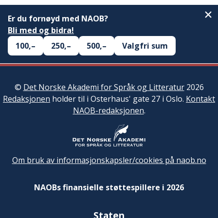
Er du fornøyd med NAOB?
Bli med og bidra!
100,–
250,–
500,–
Valgfri sum
©
Det Norske Akademi for Språk og Litteratur
2026
Redaksjonen
holder til i Osterhaus' gate 27 i Oslo.
Kontakt
NAOB-redaksjonen
.
Om bruk av informasjonskapsler/cookies på naob.no
NAOBs finansielle støttespillere i 2026
Staten