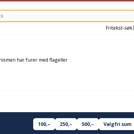
Fritekst-søk
anismen har furer med flageller
100,–
250,–
500,–
Valgfri sum