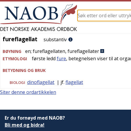
fureflagellat
fureflagellat
substantiv
en
;
fureflagellaten
,
fureflagellater
BØYNING
første ledd
fure
, betegnelsen viser til at org
ETYMOLOGI
BETYDNING OG BRUK
dinoflagellat
| jf.
flagellat
BIOLOGI
Siter denne ordartikkelen
Er du fornøyd med NAOB?
Bli med og bidra!