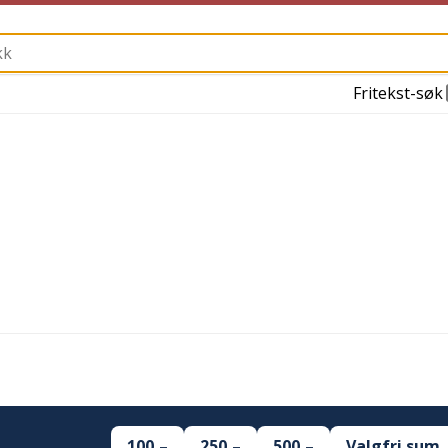
Fritekst-søk
100,–
250,–
500,–
Valgfri sum