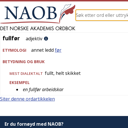
fullfør
fullfør
adjektiv
annet ledd
før
ETYMOLOGI
BETYDNING OG BRUK
fullt, helt skikket
MEST
DIALEKTALT
EKSEMPEL
en fullfør arbeidskar
Siter denne ordartikkelen
Er du fornøyd med NAOB?