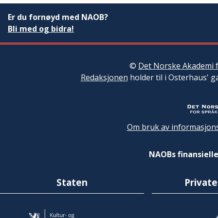
Er du fornøyd med NAOB?
Bli med og bidra!
©
Det Norske Akademi f
Redaksjonen
holder til i Osterhaus' g
Om bruk av informasjons
NAOBs finansielle
Staten
Private