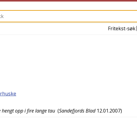
Fritekst-søk
irhuske
hengt opp i fire lange tau
(
Sandefjords Blad
12.01.2007
)