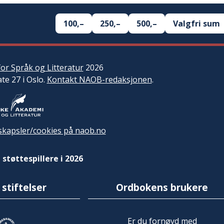
100,–
250,–
500,–
Valgfri sum
or Språk og Litteratur
2026
ate 27 i Oslo.
Kontakt NAOB-redaksjonen
.
kapsler/cookies på naob.no
 støttespillere i 2026
 stiftelser
Ordbokens brukere
Er du fornøyd med