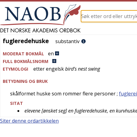
fugleredehuske
fugleredehuske
substantiv
en
MODERAT BOKMÅL
FULL BOKMÅLSNORM
etter
engelsk
bird’s nest swing
ETYMOLOGI
BETYDNING OG BRUK
skålformet huske som rommer flere personer
;
fuglere
SITAT
elevene [ønsket seg] en fugleredehuske, en kurvhuske 
Siter denne ordartikkelen