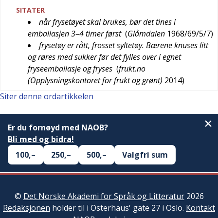
SITATER
når frysetøyet skal brukes, bør det tines i
emballasjen 3–4 timer først
(
Glåmdalen
1968/69/5/7
)
frysetøy er rått, frosset syltetøy. Bærene knuses litt
og røres med sukker før det fylles over i egnet
fryseemballasje og fryses
(
frukt.no
(Opplysningskontoret for frukt og grønt)
2014
)
Siter denne ordartikkelen
Er du fornøyd med NAOB?
Bli med og bidra!
100,–
250,–
500,–
Valgfri sum
©
Det Norske Akademi for Språk og Litteratur
2026
Redaksjonen
holder til i Osterhaus' gate 27 i Oslo.
Kontakt