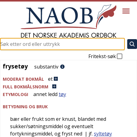
Fritekst-søk
frysetøy
frysetøy
substantiv
et
MODERAT BOKMÅL
FULL BOKMÅLSNORM
annet ledd
tøy
ETYMOLOGI
BETYDNING OG BRUK
bær eller frukt som er knust, blandet med
sukker/søtningsmiddel og eventuelt
fortykningsmiddel, og fryst ned
| jf.
syltetøy