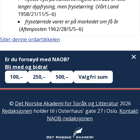
lenger dypfrysing, men frysetørring
(
Vårt Land
1958/21/11/5–6
)
frysetørrede varer er på markedet om få år
(
Aftenposten
1962/28/5/5–6
)
Siter denne ordartikkelen
Er du fornøyd med NAOB?
Bli med og bidra!
100,–
250,–
500,–
Valgfri sum
©
Det Norske Akademi for Språk og Litteratur
2026
Redaksjonen
holder til i Osterhaus' gate 27 i Oslo.
Kontakt
NAOB-redaksjonen
.