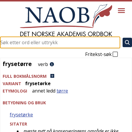
Fritekst-søk
frysetørre
frysetørre
verb
FULL BOKMÅLSNORM
frysetørke
VARIANT
annet ledd
tørre
ETYMOLOGI
BETYDNING OG BRUK
frysetørke
SITATER
nyeste nytt på konserveringens område er ikke