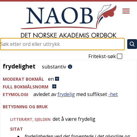
Fritekst-søk
frydelighet
frydelighet
substantiv
en
MODERAT BOKMÅL
FULL BOKMÅLSNORM
avledet av
frydelig
med suffikset
-het
ETYMOLOGI
BETYDNING OG BRUK
det å være frydelig
LITTERÆRT
,
SJELDEN
SITAT
frydeligheden ved det forventede i det alvorlige og