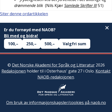
drømmende blik
(
Nils Kjær
Samlede Skrifter III
51
)
Siter denne ordartikkelen
Er du fornøyd med NAOB?
Bli med og bidra!
100,–
250,–
500,–
Valgfri sum
©
Det Norske Akademi for Språk og Litteratur
2026
Redaksjonen
holder til i Osterhaus' gate 27 i Oslo.
Kontakt
NAOB-redaksjonen
.
Om bruk av informasjonskapsler/cookies på naob.no