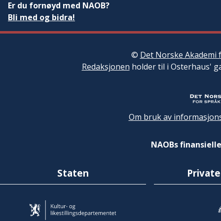
Er du fornøyd med NAOB?
Bli med og bidra!
©
Det Norske Akademi f
Redaksjonen
holder til i Osterhaus' g
Om bruk av informasjons
NAOBs finansielle
Staten
Private