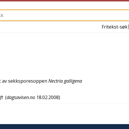
Fritekst-søk
t av sekksporesoppen
Nectria galligena
ft
(
dagsavisen.no
18.02.2008
)