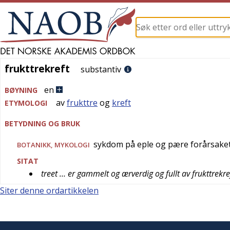
frukttrekreft
frukttrekreft
substantiv
en
BØYNING
av
frukttre
og
kreft
ETYMOLOGI
BETYDNING OG BRUK
sykdom på eple og pære forårsake
BOTANIKK
,
MYKOLOGI
SITAT
treet … er gammelt og ærverdig og fullt av frukttrekre
Siter denne ordartikkelen