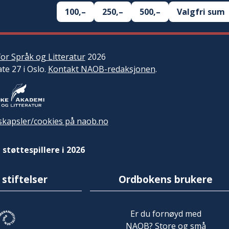
100,–
250,–
500,–
Valgfri sum
or Språk og Litteratur
2026
ate 27 i Oslo.
Kontakt NAOB-redaksjonen
.
kapsler/cookies på naob.no
 støttespillere i 2026
 stiftelser
Ordbokens brukere
Er du fornøyd med
NAOB? Store og små