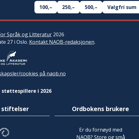
100,–
250,–
500,–
Valgfri sum
or Språk og Litteratur
2026
ate 27 i Oslo.
Kontakt NAOB-redaksjonen
.
kapsler/cookies på naob.no
 støttespillere i 2026
 stiftelser
Ordbokens brukere
Er du fornøyd med
NAOB? Store og små