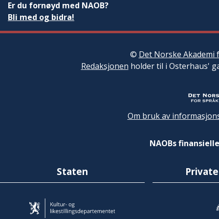
Er du fornøyd med NAOB?
Bli med og bidra!
©
Det Norske Akademi f
Redaksjonen
holder til i Osterhaus' g
Om bruk av informasjons
NAOBs finansielle
Staten
Private