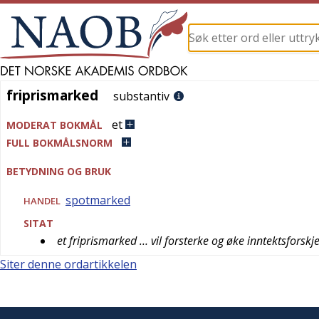
friprismarked
friprismarked
substantiv
et
MODERAT BOKMÅL
FULL BOKMÅLSNORM
BETYDNING OG BRUK
spotmarked
HANDEL
SITAT
et friprismarked … vil forsterke og øke inntektsforskj
Siter denne ordartikkelen