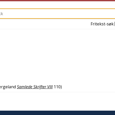
Fritekst-søk
ergeland
Samlede Skrifter VIII
110
)