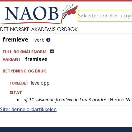
fremleve
fremleve
verb
FULL BOKMÅLSNORM
framleve
VARIANT
BETYDNING OG BRUK
leve opp
FORELDET
SITAT
af 11 søskende fremlevede kun 3 brødre
(
Henrik W
Siter denne ordartikkelen