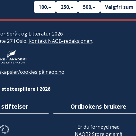
100,–
250,–
500,–
Valgfri sum
or Språk og Litteratur
2026
ate 27 i Oslo.
Kontakt NAOB-redaksjonen
.
kapsler/cookies på naob.no
 støttespillere i 2026
 stiftelser
Ordbokens brukere
Er du fornøyd med
NAOB? Store og små