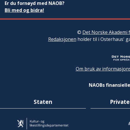
Er du fornøyd med NAOB?
Bli med og bidra!
©
Det Norske Akademi f
Redaksjonen
holder til i Osterhaus' g
Om bruk av informasjons
NAOBs finansielle
Staten
Private