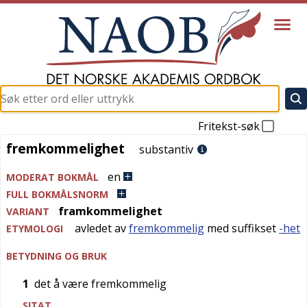
Fritekst-søk
fremkommelighet
fremkommelighet
substantiv
en
MODERAT BOKMÅL
FULL BOKMÅLSNORM
framkommelighet
VARIANT
avledet av
fremkommelig
med suffikset
-het
ETYMOLOGI
BETYDNING OG BRUK
1
det å være fremkommelig
SITAT