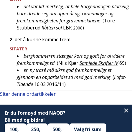
det var litt merkelig, at hele Borgenhaugen plutselig
bare dreide seg om oppmåling, rørledninger og
fremkommeligheten for gravemaskinene
(
Tore
Stubberud
Råtten sol
LBK
)
2008
2
det å kunne komme frem
SITATER
berghammeren stænger kort og godt for al videre
fremkommelighed
(
Nils Kjær
Samlede Skrifter IV
69
)
en ny trasé må sikre god fremkommelighet
gjennom en opparbeidet sti med god merking
(
Lofot-
Tidende
16.03.2016/11
)
Siter denne ordartikkelen
Er du fornøyd med NAOB?
Bli med og bidra!
100,–
250,–
500,–
Valgfri sum