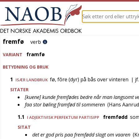
fremfø
fremfø
verb
framfø
VARIANT
BETYDNING OG BRUK
1
fø, fôre (dyr) på bås over vinteren
| jf
ISÆR
LANDBRUK
SITATER
[kuene] kunde fremfødes bedre når man langsomt ve
faa stor bøling framfød til sommeren
(
Hans Aanru
1.1
fremfødd
som 
I ADJEKTIVISK PERFEKTUM PARTISIPP
SITAT
det er god pris paa fremfødd slagt om vaaren
(
K