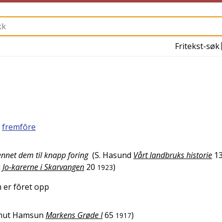
Fritekst-søk
.
fremfôre
nnet dem til knapp foring
(
S. Hasund
Vårt landbruks historie
1
d
Jo-karerne i Skarvangen
20
)
1923
er fôret opp
nut Hamsun
Markens Grøde I
65
)
1917