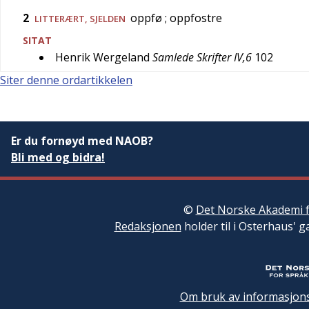
2
oppfø
; oppfostre
LITTERÆRT
,
SJELDEN
SITAT
Henrik Wergeland
Samlede Skrifter IV,6
102
Siter denne ordartikkelen
Er du fornøyd med NAOB?
Bli med og bidra!
©
Det Norske Akademi f
Redaksjonen
holder til i Osterhaus' g
Om bruk av informasjons