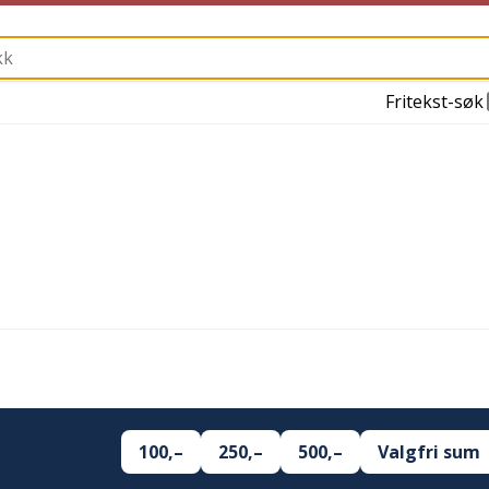
Fritekst-søk
100,–
250,–
500,–
Valgfri sum