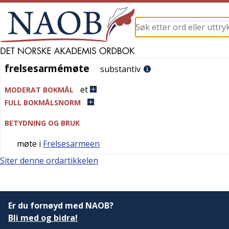
frelsesarmémøte
frelsesarmémøte
substantiv
et
MODERAT BOKMÅL
FULL BOKMÅLSNORM
BETYDNING OG BRUK
møte i
Frelsesarmeen
Siter denne ordartikkelen
Er du fornøyd med NAOB?
Bli med og bidra!