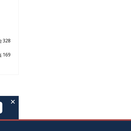
n
328
s
169