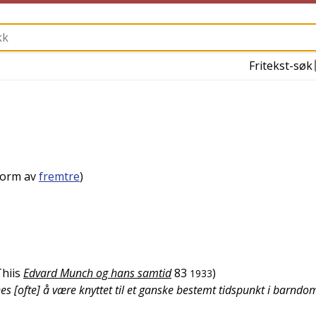
Fritekst-søk
form av
fremtre
)
hiis
Edvard Munch og hans samtid
83
)
1933
nes [ofte] å være knyttet til et ganske bestemt tidspunkt i barn