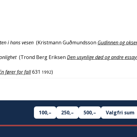
ten i hans vesen
(
Kristmann Guðmundsson
Gudinnen og okse
sonlighet
(
Trond Berg Eriksen
Den usynlige død og andre essay
En fører for fall
631
)
1992
100,–
250,–
500,–
Valgfri sum