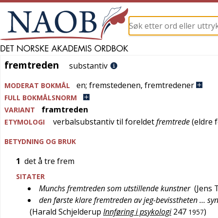
fremtreden
fremtreden
substantiv
en
;
fremstedenen
,
fremtredener
MODERAT BOKMÅL
FULL BOKMÅLSNORM
framtreden
VARIANT
verbalsubstantiv til foreldet
fremtrede
(eldre 
ETYMOLOGI
BETYDNING OG BRUK
1
det å tre frem
SITATER
Munchs fremtreden som utstillende kunstner
(
Jens T
den første klare fremtreden av jeg-bevisstheten … sy
(
Harald Schjelderup
Innføring i psykologi
247
)
1957