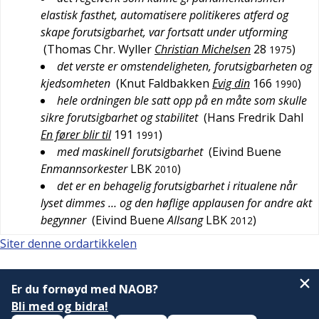
elastisk fasthet, automatisere politikeres atferd og
skape forutsigbarhet, var fortsatt under utforming
(
Thomas Chr. Wyller
Christian Michelsen
28
)
1975
det verste er omstendeligheten, forutsigbarheten og
kjedsomheten
(
Knut Faldbakken
Evig din
166
)
1990
hele ordningen ble satt opp på en måte som skulle
sikre forutsigbarhet og stabilitet
(
Hans Fredrik Dahl
En fører blir til
191
)
1991
med maskinell forutsigbarhet
(
Eivind Buene
Enmannsorkester
LBK
)
2010
det er en behagelig forutsigbarhet i ritualene når
lyset dimmes … og den høflige applausen for andre akt
begynner
(
Eivind Buene
Allsang
LBK
)
2012
Siter denne ordartikkelen
Er du fornøyd med NAOB?
Bli med og bidra!