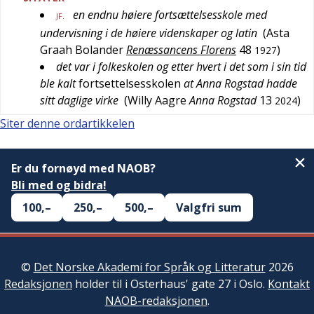
en endnu høiere fortsættelsesskole med
JF.
undervisning i de høiere videnskaper og latin
(
Asta
Graah Bolander
Renæssancens Florens
48
)
1927
det var i folkeskolen og etter hvert i det som i sin tid
ble kalt
fortsettelsesskolen
at Anna Rogstad hadde
sitt daglige virke
(
Willy Aagre
Anna Rogstad
13
)
2024
Siter denne ordartikkelen
Er du fornøyd med NAOB?
Bli med og bidra!
100,–
250,–
500,–
Valgfri sum
©
Det Norske Akademi for Språk og Litteratur
2026
Redaksjonen
holder til i Osterhaus' gate 27 i Oslo.
Kontakt
NAOB-redaksjonen
.