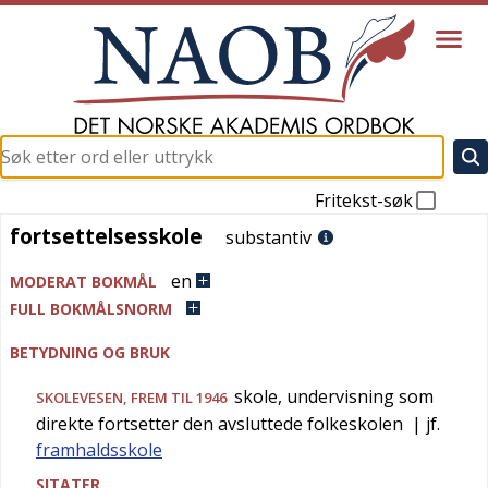
Fritekst-søk
fortsettelsesskole
fortsettelsesskole
substantiv
en
MODERAT BOKMÅL
FULL BOKMÅLSNORM
BETYDNING OG BRUK
skole, undervisning som
SKOLEVESEN
, FREM TIL 1946
direkte fortsetter den avsluttede folkeskolen
| jf.
framhaldsskole
SITATER