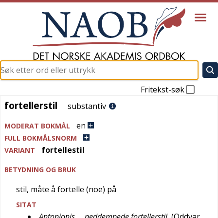
Fritekst-søk
fortellerstil
fortellerstil
substantiv
en
MODERAT BOKMÅL
FULL BOKMÅLSNORM
fortellestil
VARIANT
BETYDNING OG BRUK
stil, måte å fortelle (noe) på
SITAT
Antonionis … neddempede fortellerstil
(
Oddvar