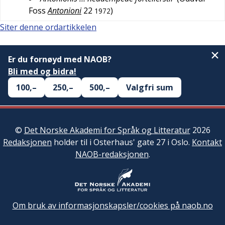
Foss
Antonioni
22
)
1972
Siter denne ordartikkelen
Er du fornøyd med NAOB?
Bli med og bidra!
100,–
250,–
500,–
Valgfri sum
©
Det Norske Akademi for Språk og Litteratur
2026
Redaksjonen
holder til i Osterhaus' gate 27 i Oslo.
Kontakt
NAOB-redaksjonen
.
Om bruk av informasjonskapsler/cookies på naob.no