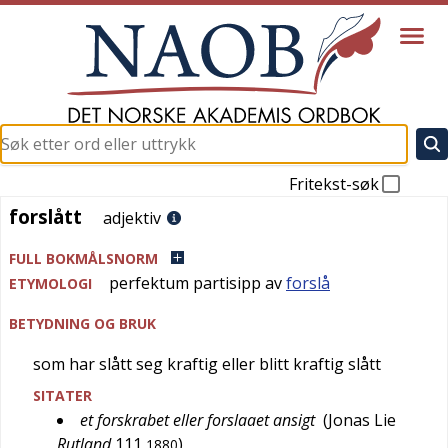
Fritekst-søk
forslått
forslått
adjektiv
FULL BOKMÅLSNORM
perfektum partisipp av
forslå
ETYMOLOGI
BETYDNING OG BRUK
som har slått seg kraftig eller blitt kraftig slått
SITATER
et forskrabet eller forslaaet ansigt
(
Jonas Lie
Rutland
111
)
1880