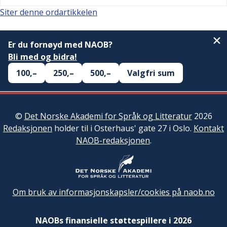
Siter denne ordartikkelen
Er du fornøyd med NAOB?
Bli med og bidra!
100,–
250,–
500,–
Valgfri sum
©
Det Norske Akademi for Språk og Litteratur
2026
Redaksjonen
holder til i Osterhaus' gate 27 i Oslo.
Kontakt
NAOB-redaksjonen
.
Om bruk av informasjonskapsler/cookies på naob.no
NAOBs finansielle støttespillere i 2026