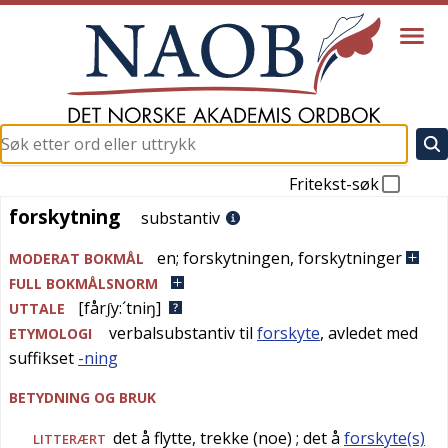
Fritekst-søk
forskytning
forskytning
substantiv
en
;
forskytningen
,
forskytninger
MODERAT BOKMÅL
FULL BOKMÅLSNORM
[fårʃy:´tniŋ]
UTTALE
verbalsubstantiv til
forskyte
, avledet med
ETYMOLOGI
suffikset
-ning
BETYDNING OG BRUK
det å flytte, trekke (noe)
; det å
forskyte(s)
LITTERÆRT