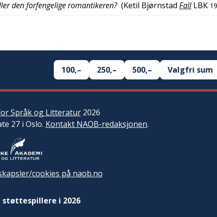
eller den forfengelige romantikeren?
(
Ketil Bjørnstad
Fall
LBK
1
100,–
250,–
500,–
Valgfri sum
or Språk og Litteratur
2026
ate 27 i Oslo.
Kontakt NAOB-redaksjonen
.
kapsler/cookies på naob.no
 støttespillere i 2026