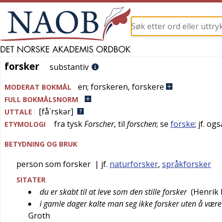
forsker
forsker
substantiv
en
;
forskeren
,
forskere
MODERAT BOKMÅL
FULL BOKMÅLSNORM
[få`rskər]
UTTALE
fra
tysk
Forscher
, til
forschen
; se
forske
; jf. og
ETYMOLOGI
BETYDNING OG BRUK
person som forsker
| jf.
naturforsker
,
språkforsker
SITATER
du er skabt til at leve som den stille forsker
(
Henrik 
i gamle dager kalte man seg ikke forsker uten å være
Groth