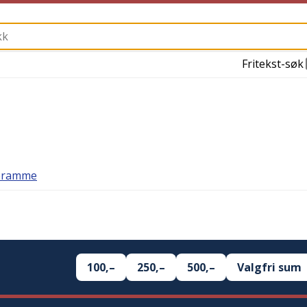
Fritekst-søk
teramme
100,–
250,–
500,–
Valgfri sum