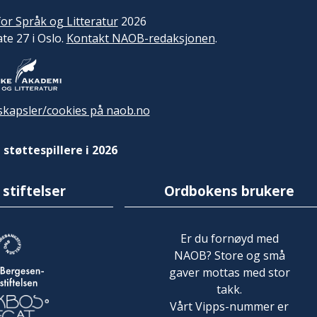
or Språk og Litteratur
2026
ate 27 i Oslo.
Kontakt NAOB-redaksjonen
.
kapsler/cookies på naob.no
 støttespillere i 2026
 stiftelser
Ordbokens brukere
Er du fornøyd med
NAOB? Store og små
gaver mottas med stor
takk.
Vårt Vipps-nummer er