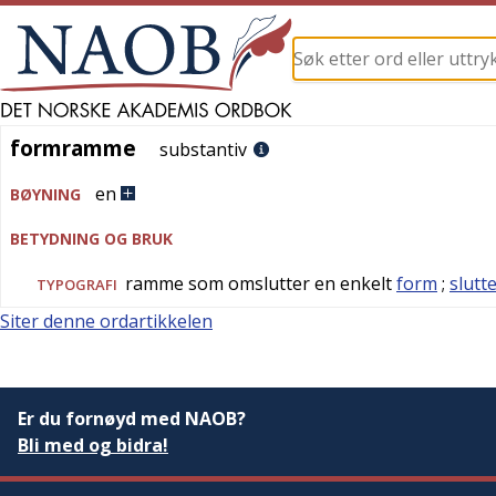
formramme
formramme
substantiv
en
BØYNING
BETYDNING OG BRUK
ramme som omslutter en enkelt
form
;
slut
TYPOGRAFI
Siter denne ordartikkelen
Er du fornøyd med NAOB?
Bli med og bidra!