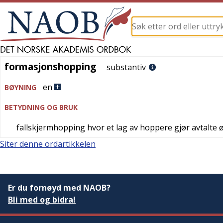
formasjonshopping
formasjonshopping
substantiv
en
BØYNING
BETYDNING OG BRUK
fallskjermhopping hvor et lag av hoppere gjør avtalte øv
Siter denne ordartikkelen
Er du fornøyd med NAOB?
Bli med og bidra!