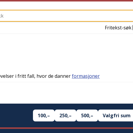
Fritekst-søk
elser i fritt fall, hvor de danner
formasjoner
100,–
250,–
500,–
Valgfri sum