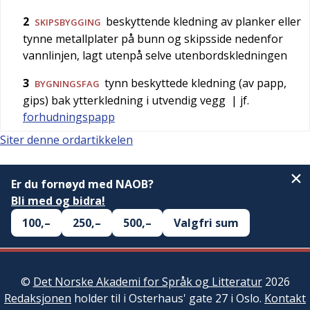
2
beskyttende kledning av planker eller
SKIPSBYGGING
tynne metallplater på bunn og skipsside nedenfor
vannlinjen, lagt utenpå selve utenbordskledningen
3
tynn beskyttede kledning (av papp,
BYGNINGSFAG
gips) bak ytterkledning i utvendig vegg
| jf.
forhudningspapp
Siter denne ordartikkelen
Er du fornøyd med NAOB?
Bli med og bidra!
100,–
250,–
500,–
Valgfri sum
©
Det Norske Akademi for Språk og Litteratur
2026
Redaksjonen
holder til i Osterhaus' gate 27 i Oslo.
Kontakt