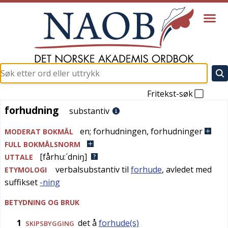
Fritekst-søk
forhudning
forhudning
substantiv
en
;
forhudningen
,
forhudninger
MODERAT BOKMÅL
FULL BOKMÅLSNORM
[fårhu:´dniŋ]
UTTALE
verbalsubstantiv til
forhude
, avledet med
ETYMOLOGI
suffikset
-ning
BETYDNING OG BRUK
1
det å
forhude(s)
SKIPSBYGGING