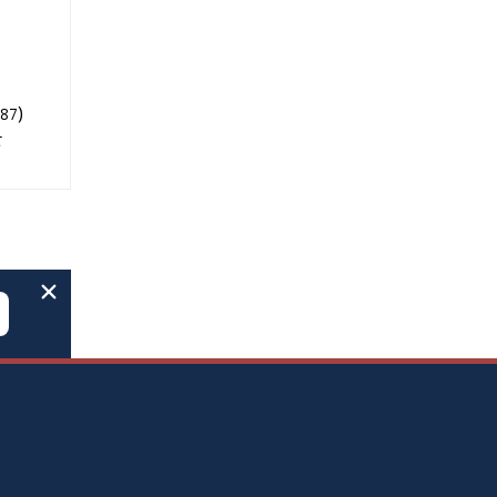
)
87
t