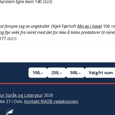
arstein
Egne barn
140
)
2022
al forsyne seg av ungekullet
(
Kjell Fjørtoft
Min øy i havet
106
19
g flyr vekk fra reiret med det for ikke å lokke predatorer til reire
177
)
2021
100,–
250,–
500,–
Valgfri sum
or Språk og Litteratur
2026
ate 27 i Oslo.
Kontakt NAOB-redaksjonen
.