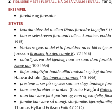
2
far og
TIDLIGERE MEST I FLERTALL, NÅ OGSÅ VANLIG I ENTALL
EKSEMPEL
foreldre og foresatte
SITATER
hvordan blev det mellem Dinas forældre bagefter?
(
hun er selvskreven formand i alle … komitéer, endda 
)
1915
Vorherre give, at det vi to forældrer nu er blit enige 
Jenssen
Krøniker fra den gamle By
72
)
1916
naturligvis var det kjedelig naar en saan dum forælde
Elleve aar
100
)
1934
Kajas adoptivfar hadde alltid motsatt seg å gi datte
Haavardsholm
Det innerste rommet
113
)
1996
prestene … ser på seg selv som en slags åndelige for
hans ene forelder er araber
(
Cecilie Høigård
Gatega
man kan være flink partner og venn og ektefelle, flin
familie kan være så mangt: storfamilie, kjernefamili
Thomas Hylland Eriksen
Folk
47
)
2012