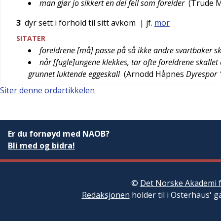
man gjør jo sikkert en del feil som forelder
(
Trude M
3
dyr sett i forhold til sitt avkom
| jf.
mor
SITATER
foreldrene [må] passe på så ikke andre svartbaker sk
når [fugle]ungene klekkes, tar ofte foreldrene skallet o
grunnet luktende eggeskall
(
Arnodd Håpnes
Dyrespor
Siter denne ordartikkelen
Er du fornøyd med NAOB?
Bli med og bidra!
©
Det Norske Akademi f
Redaksjonen
holder til i Osterhaus' g