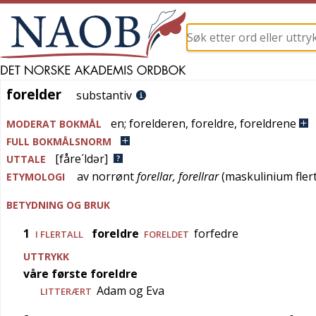
forelder
forelder
substantiv
en
;
forelderen
,
foreldre
,
foreldrene
MODERAT BOKMÅL
FULL BOKMÅLSNORM
[fåre´ldər]
UTTALE
av
norrønt
forellar, forellrar
(maskulinium flert
ETYMOLOGI
BETYDNING OG BRUK
1
foreldre
forfedre
I FLERTALL
FORELDET
UTTRYKK
våre første foreldre
Adam og Eva
LITTERÆRT