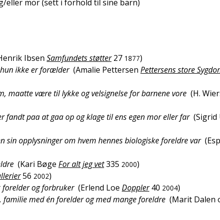
/eller mor (sett i forhold til sine barn)
Henrik Ibsen
Samfundets støtter
27
)
1877
hun ikke er forælder
(
Amalie Pettersen
Pettersens store Sygd
om, maatte være til lykke og velsignelse for barnene vore
(
H. Wier
r fandt paa at gaa op og klage til ens egen mor eller far
(
Sigrid
ren sin opplysninger om hvem hennes biologiske foreldre var
(
Es
eldre
(
Kari Bøge
For alt jeg vet
335
)
2000
llerier
56
)
2002
k forelder og forbruker
(
Erlend Loe
Doppler
40
)
2004
e, familie med én forelder og med mange foreldre
(
Marit Dalen 