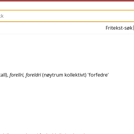
Fritekst-søk
all),
forellri, foreldri
(nøytrum kollektivt) '
forfedre
'