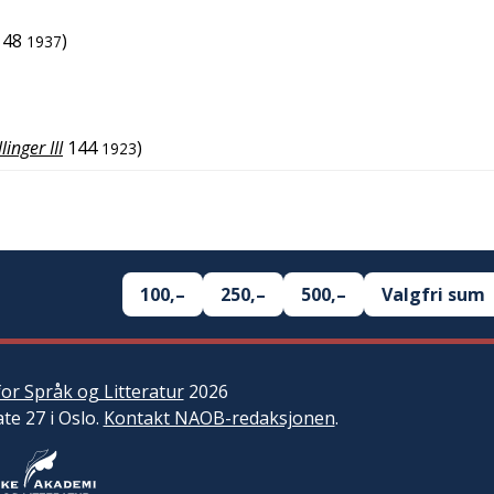
148
)
1937
linger III
144
)
1923
100,–
250,–
500,–
Valgfri sum
or Språk og Litteratur
2026
ate 27 i Oslo.
Kontakt NAOB-redaksjonen
.