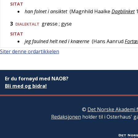
SITAT
han folnet i ansiktet
(
Magnhild Haalke
Dagblinket
3
grøsse
; gyse
DIALEKTALT
SITAT
jeg faulned helt ned i knæerne
(
Hans Aanrud
Fortæl
Siter denne ordartikkelen
Er du fornøyd med NAOB?
Bli med og bidra!
©
Det Norske Akademi f
Redaksjonen
holder til i Osterhaus' g