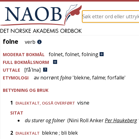
folne
folne
verb
folnet
,
folnet
,
folning
MODERAT BOKMÅL
FULL BOKMÅLSNORM
[få`lnə]
UTTALE
av
norrønt
fǫlna
'
blekne, falme; forfalle
'
ETYMOLOGI
BETYDNING OG BRUK
1
visne
DIALEKTALT
, OGSÅ
OVERFØRT
SITAT
du sturer og folner
(
Nini Roll Anker
Per Haukeberg
2
blekne
; bli blek
DIALEKTALT