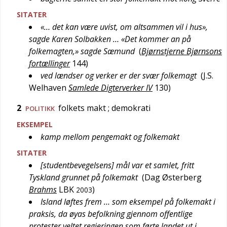
SITATER
«… det kan være uvist, om altsammen vil i hus»,
sagde Karen Solbakken … «Det kommer an på
folkemagten,» sagde Sæmund
(
Bjørnstjerne Bjørnsons
fortællinger
144
)
ved lændser og verker er der svær folkemagt
(
J.S.
Welhaven
Samlede Digterverker IV
130
)
2
folkets makt
; demokrati
POLITIKK
EKSEMPEL
kamp mellom pengemakt og folkemakt
SITATER
[studentbevegelsens] mål var et samlet, fritt
Tyskland grunnet på folkemakt
(
Dag Østerberg
Brahms
LBK
)
2003
Island løftes frem … som eksempel på folkemakt i
praksis, da øyas befolkning gjennom offentlige
protester veltet regjeringen som førte landet ut i