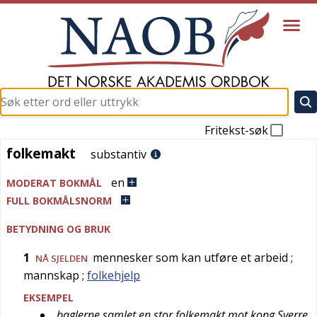
Fritekst-søk
folkemakt
folkemakt
substantiv
en
MODERAT BOKMÅL
FULL BOKMÅLSNORM
BETYDNING OG BRUK
1
mennesker som kan utføre et arbeid
;
NÅ SJELDEN
mannskap
;
folkehjelp
EKSEMPEL
baglerne samlet en stor folkemakt mot kong Sverre