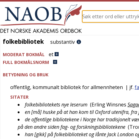
folkebibliotek
folkebibliotek
substantiv
et
MODERAT BOKMÅL
FULL BOKMÅLSNORM
BETYDNING OG BRUK
offentlig, kommunalt bibliotek for allmennheten
| jf.
f
SITATER
folkebibliotekets nye leserum
(
Erling Winsnes
Saga
en [må] huske på at han kom til Oxford utenifra, fra
de offentlige bibliotekene i Norge har tradisjonelt vær
på den andre siden fag- og forskningsbibliotekene
(
Tro
han [gikk] på folkebiblioteket og lånte Jack London 