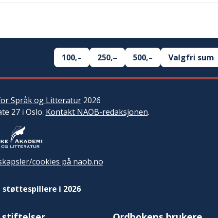
100,–
250,–
500,–
Valgfri sum
or Språk og Litteratur
2026
ate 27 i Oslo.
Kontakt NAOB-redaksjonen
.
kapsler/cookies på naob.no
 støttespillere i 2026
 stiftelser
Ordbokens brukere