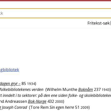
Fritekst-søk
agbibliotek
dagen gryr –
85
)
1934
 folkebibliotekenes verden
(
Wilhelm Munthe
Boknåm
237
)
1943
t inndelt i to sektorer: på den ene siden folke- og skolebiblioteke
nd Andreassen
Bok-Norge
432
)
2000
og Joseph Conrad
(
Tore Rem
Sin egen herre
51
)
2009