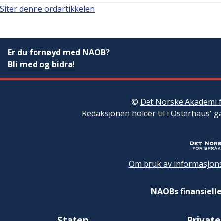
Siter denne ordartikkelen
Er du fornøyd med NAOB?
Bli med og bidra!
©
Det Norske Akademi f
Redaksjonen
holder til i Osterhaus' g
Om bruk av informasjons
NAOBs finansielle
Staten
Private