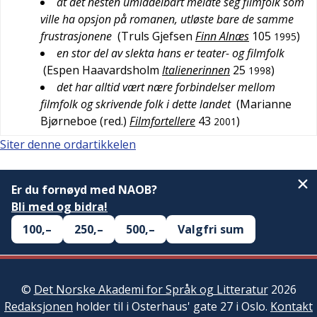
at det nesten umiddelbart meldte seg filmfolk som
ville ha opsjon på romanen, utløste bare de samme
frustrasjonene
(
Truls Gjefsen
Finn Alnæs
105
)
1995
en stor del av slekta hans er teater- og filmfolk
(
Espen Haavardsholm
Italienerinnen
25
)
1998
det har alltid vært nære forbindelser mellom
filmfolk og skrivende folk i dette landet
(
Marianne
Bjørneboe (red.)
Filmfortellere
43
)
2001
Siter denne ordartikkelen
Er du fornøyd med NAOB?
Bli med og bidra!
100,–
250,–
500,–
Valgfri sum
©
Det Norske Akademi for Språk og Litteratur
2026
Redaksjonen
holder til i Osterhaus' gate 27 i Oslo.
Kontakt