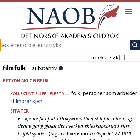
Fritekst-søk
filmfolk
filmfolk
substantiv
BETYDNING OG BRUK
folk, personer som arbeider
KOLLEKTIVT ELLER I FLERTALL
i
filmbransjen
SITATER
kjente filmfolk i Hollywood [ble] stilt for retten, og
denne gang gjaldt det hverken ekteskapsbrudd eller
trafikksynder
(
Sigurd Evensmo
Trollspeilet
27
)
1955