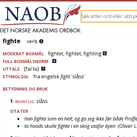
fighte
fighte
verb
fightet
,
fightet
,
fighting
MODERAT BOKMÅL
FULL BOKMÅLSNORM
[fai`tə]
UTTALE
fra
engelsk
fight
'
slåss
'
ETYMOLOGI
BETYDNING OG BRUK
1
slåss
MUNTLIG
SITATER
han fighta som en helt, og ga seg ikke før både Prof
to hoods skulle fighte i en skog utafor byen
(
Oliver 