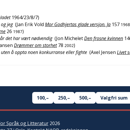
ladet
1964/23/8/7
)
 og jeg
(
Jan Erik Vold
Mor Godhjertas glade versjon. Ja
157
1968
sme
26
)
1987
år det har vært nødvendig
(
Jon Michelet
Den frosne kvinnen
14
iansen
Drømmer om storhet
78
)
2002
g, uten å oppta noen konkurranse eller fighte
(
Axel Jensen
Livet s
100,–
250,–
500,–
Valgfri sum
or Språk og Litteratur
2026