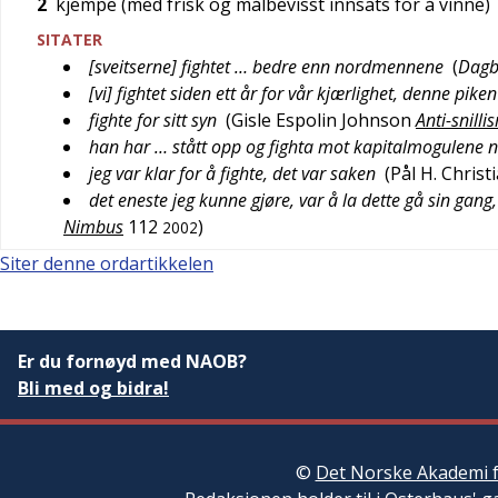
2
kjempe (med frisk og målbevisst innsats for å vinne)
SITATER
[sveitserne] fightet … bedre enn nordmennene
(
Dagb
[vi] fightet siden ett år for vår kjærlighet, denne piken
fighte for sitt syn
(
Gisle Espolin Johnson
Anti-snilli
han har … stått opp og fighta mot kapitalmogulene n
jeg var klar for å fighte, det var saken
(
Pål H. Christ
det eneste jeg kunne gjøre, var å la dette gå sin gan
Nimbus
112
)
2002
Siter denne ordartikkelen
Er du fornøyd med NAOB?
Bli med og bidra!
©
Det Norske Akademi f