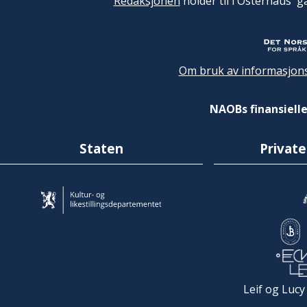
Redaksjonen
holder til i Osterhaus' g
Om bruk av informasjons
NAOBs finansielle
Staten
Private
Leif og Lucy