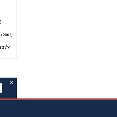
)
6
)
2001
ett fra