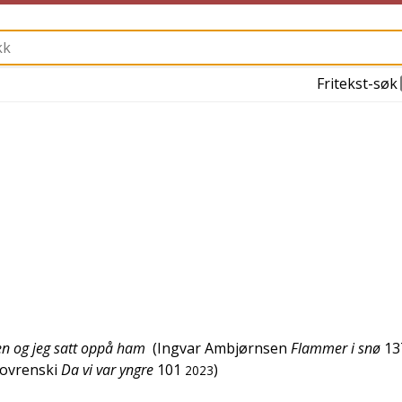
Fritekst-søk
fen og jeg satt oppå ham
(
Ingvar Ambjørnsen
Flammer i snø
13
Lovrenski
Da vi var yngre
101
)
2023