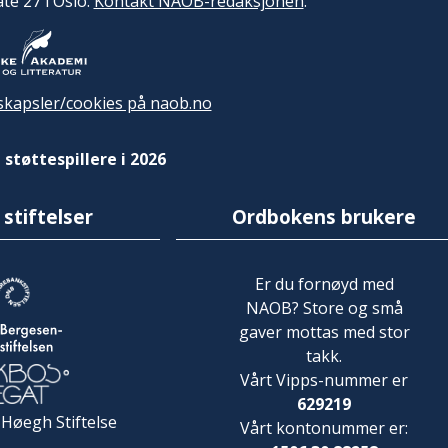
ate 27 i Oslo.
Kontakt NAOB-redaksjonen
.
kapsler/cookies på naob.no
 støttespillere i 2026
 stiftelser
Ordbokens brukere
Er du fornøyd med
NAOB? Store og små
gaver mottas med stor
takk.
Vårt Vipps-nummer er
629219
 Høegh Stiftelse
Vårt kontonummer er: